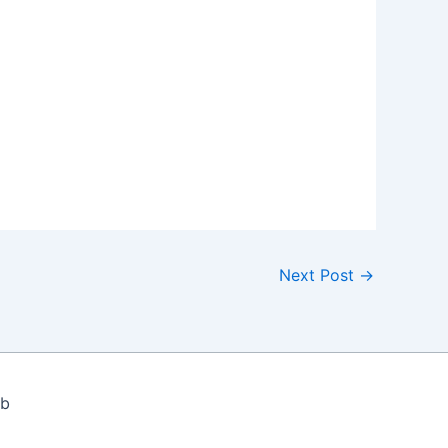
Next Post
→
eb