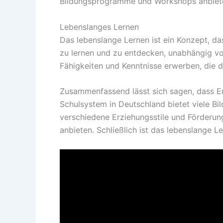
Bildungsprogramme und Workshops anbieten
Lebenslanges Lernen
Das lebenslange Lernen ist ein Konzept, da
zu lernen und zu entdecken, unabhängig vo
Fähigkeiten und Kenntnisse erwerben, die d
Zusammenfassend lässt sich sagen, dass Erz
Schulsystem in Deutschland bietet viele Bi
verschiedene Erziehungsstile und Förderun
anbieten. Schließlich ist das lebenslange L