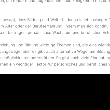
, um Kindern und Jugendlichen neue Fähigkeiten beizubr
s besagt, dass Bildung und Weiterbildung ein lebenslanger
m Alter oder der Berufserfahrung. Indem man sich kontinuie
azu beitragen, persönliches Wachstum und beruflichen Erfo
iehung und Bildung wichtige Themen sind, die eine wichtige
ldungswege, aber es gibt auch alternative Wege, um Bildung
gsmöglichkeiten unterstützen. Es gibt auch viele Einrichtu
ernen ein wichtiger Faktor für persönliches und berufliches