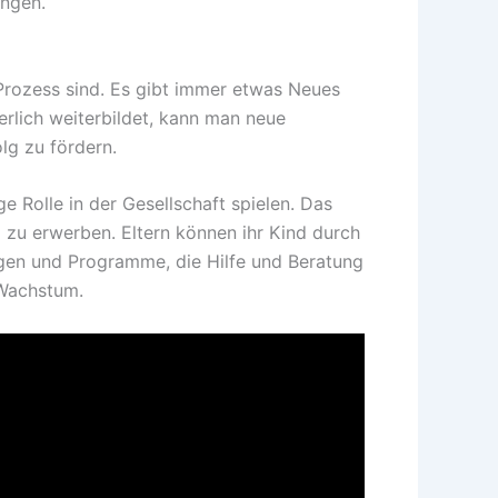
ingen.
 Prozess sind. Es gibt immer etwas Neues
rlich weiterbildet, kann man neue
lg zu fördern.
 Rolle in der Gesellschaft spielen. Das
 zu erwerben. Eltern können ihr Kind durch
ngen und Programme, die Hilfe und Beratung
 Wachstum.